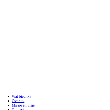
Wat bied ik?
Over mij
Missie en visie
Contact